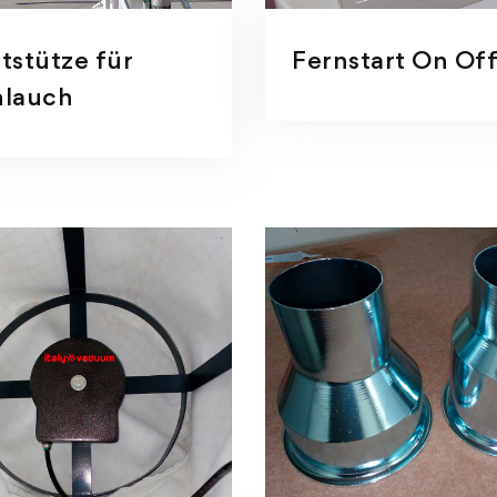
tstütze für
Fernstart On Of
hlauch