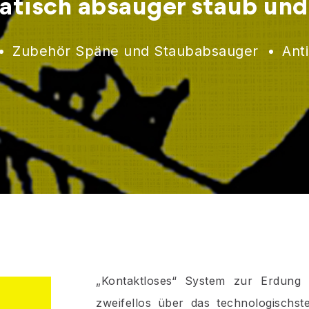
atisch absauger staub un
Zubehör Späne und Staubabsauger
Anti
„Kontaktloses“ System zur Erdung 
zweifellos über das technologischst