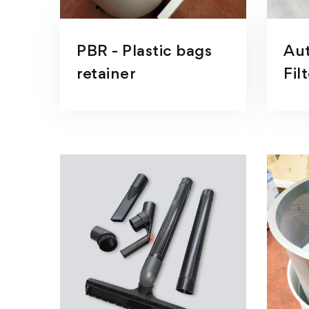
PBR - Plastic bags
Au
retainer
Fil