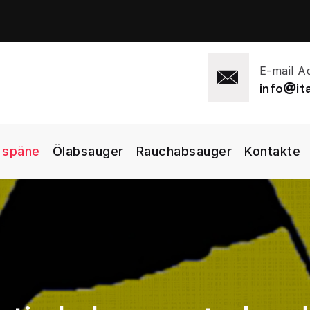
E-mail A
info
i
 späne
Ölabsauger
Rauchabsauger
Kontakte