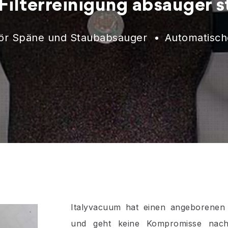
ilterreinigung absauger 
ör Späne und Staubabsauger
Automatische
Italyvacuum hat einen angeborenen
und geht keine Kompromisse nach 