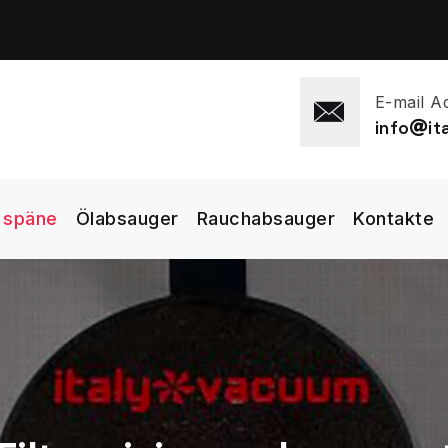
E-mail A
info
i
 späne
Ölabsauger
Rauchabsauger
Kontakte