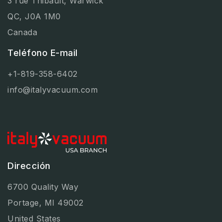
3 rue Thibault, Warwick
QC, J0A 1M0
Canada
Teléfono E-mail
+1-819-358-6402
info@italyvacuum.com
Dirección
6700 Quality Way
Portage, MI 49002
United States