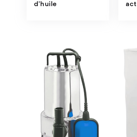
d'huile
act