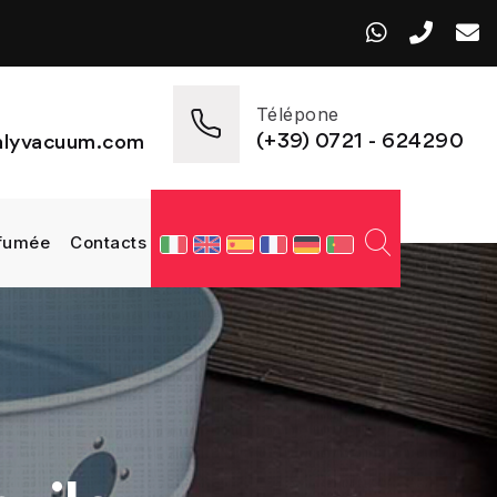
Télépone
(+39) 0721 - 624290
talyvacuum.com
 fumée
Contacts