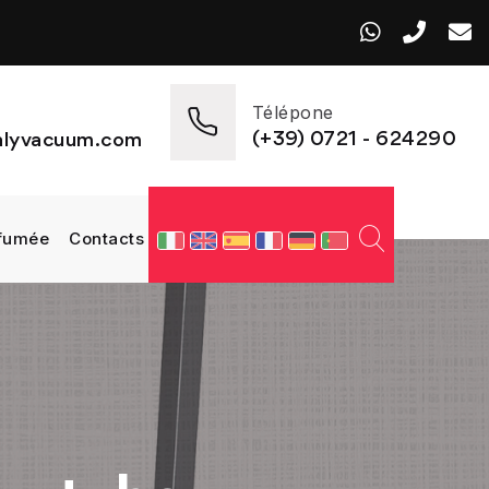
Télépone
(+39) 0721 - 624290
talyvacuum.com
 fumée
Contacts