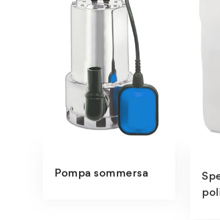
Pompa sommersa
Spe
pol