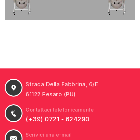
Strada Della Fabbrina, 6/E
61122 Pesaro (PU)
Contattaci telefonicamente
(+39) 0721 - 624290
Scrivici una e-mail