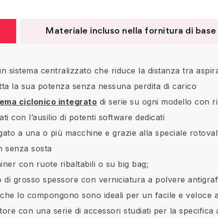
Materiale incluso nella fornitura di base
un sistema centralizzato che riduce la distanza tra aspi
tta la sua potenza senza nessuna perdita di carico
tema ciclonico integrato
di serie su ogni modello con rip
ati con l’ausilio di potenti software dedicati
ato a una o più macchine e grazie alla speciale rotoval
4h senza sosta
ner con ruote ribaltabili o su big bag;
io di grosso spessore con verniciatura a polvere antigraf
i che lo compongono sono ideali per un facile e veloce
atore con una serie di accessori studiati per la specifica