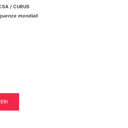
L-CSA / CURUS
requenze mondiali
ERI